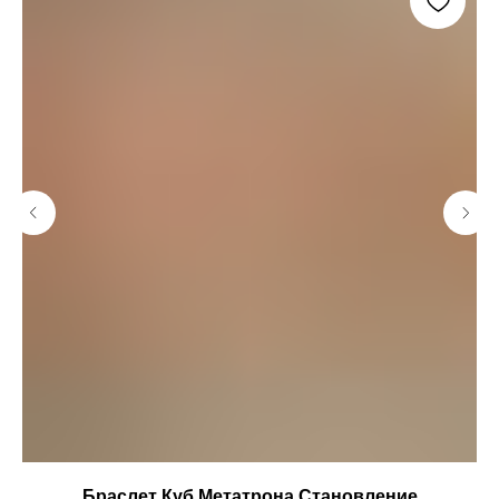
Браслет Куб Метатрона Становление