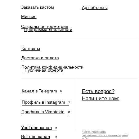
Заказать кастом
Арт-объекты
Миссия
Сакральная геометрия
Программа лояльности
Контакты
Доставка и оплата
Политика конфидициальности
Публичная оферта
Канал в Telegram
Есть вопрос?
Напишите нам:
Профиль в Instagram
Профиль в Vkontakte
YouTube-канал
*Meta признана
экстремистской организацией
RuTube-канал
в РФ