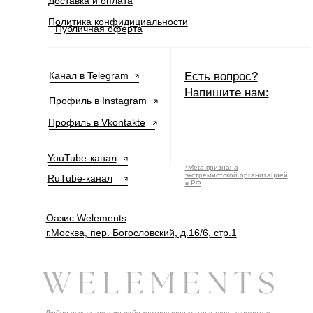
Доставка и оплата
Политика конфидициальности
Публичная оферта
Канал в Telegram
Есть вопрос?
Напишите нам:
Профиль в Instagram
Профиль в Vkontakte
YouTube-канал
*Meta признана
экстремистской организацией
RuTube-канал
в РФ
Оазис Welements
г.Москва, пер. Богословский, д.16/6, стр.1
Любое использование либо копирование материалов, элементов