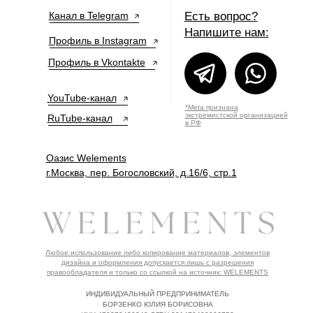
Канал в Telegram
Есть вопрос?
Напишите нам:
Профиль в Instagram
Профиль в Vkontakte
YouTube-канал
*Meta признана
экстремистской организацией
RuTube-канал
в РФ
Оазис Welements
г.Москва, пер. Богословский, д.16/6, стр.1
Любое использование либо копирование материалов, элементов
дизайна и оформления допускается лишь с разрешения
правообладателя и только со ссылкой на источник: WELEMENTS
ИНДИВИДУАЛЬНЫЙ ПРЕДПРИНИМАТЕЛЬ
БОРЗЕНКО ЮЛИЯ БОРИСОВНА