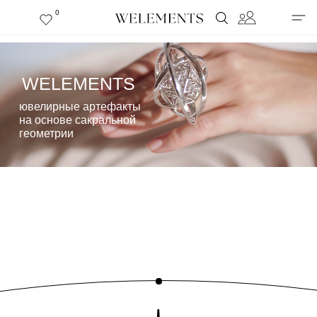
0
WELEMENTS
ювелирные артефакты
на основе сакральной
геометрии