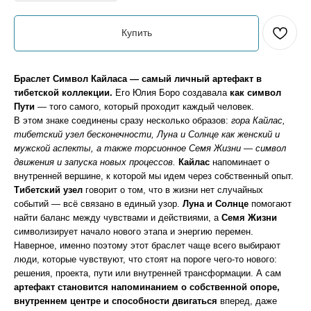
Купить
Браслет Символ Кайласа — самый личный артефакт в
тибетской коллекции.
Его Юлия Боро создавала
как символ
Пути
— того самого, который проходит каждый человек.
В этом знаке соединены сразу несколько образов:
гора Кайлас,
тибетский узел бесконечности, Луна и Солнце как женский и
мужской аспекты, а также торсионное Семя Жизни — символ
движения и запуска новых процессов.
Кайлас
напоминает о
внутренней вершине, к которой мы идем через собственный опыт.
Тибетский узел
говорит о том, что в жизни нет случайных
событий — всё связано в единый узор.
Луна и Солнце
помогают
найти баланс между чувствами и действиями, а
Семя Жизни
символизирует начало нового этапа и энергию перемен.
Наверное, именно поэтому этот браслет чаще всего выбирают
люди, которые чувствуют, что стоят на пороге чего-то нового:
решения, проекта, пути или внутренней трансформации. А сам
артефакт становится напоминанием о собственной опоре,
внутреннем центре и способности двигаться
вперед, даже