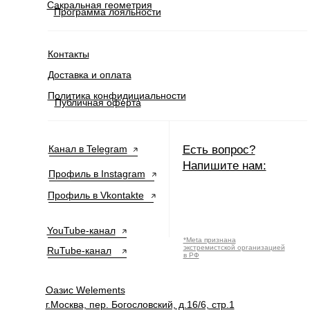
Сакральная геометрия
Программа лояльности
Контакты
Доставка и оплата
Политика конфидициальности
Публичная оферта
Канал в Telegram
Есть вопрос?
Напишите нам:
Профиль в Instagram
Профиль в Vkontakte
YouTube-канал
*Meta признана
экстремистской организацией
RuTube-канал
в РФ
Оазис Welements
г.Москва, пер. Богословский, д.16/6, стр.1