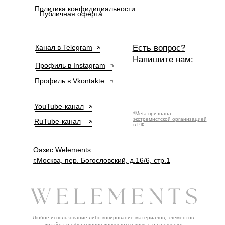
Политика конфидициальности
Публичная оферта
Канал в Telegram
Есть вопрос?
Напишите нам:
Профиль в Instagram
Профиль в Vkontakte
YouTube-канал
*Meta признана
экстремистской организацией
RuTube-канал
в РФ
Оазис Welements
г.Москва, пер. Богословский, д.16/6, стр.1
Любое использование либо копирование материалов, элементов
дизайна и оформления допускается лишь с разрешения