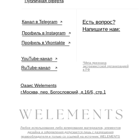
Публичная оферта
Канал в Telegram
Есть вопрос?
Напишите нам:
Профиль в Instagram
Профиль в Vkontakte
YouTube-канал
*Meta признана
экстремистской организацией
RuTube-канал
в РФ
Оазис Welements
г.Москва, пер. Богословский, д.16/6, стр.1
Любое использование либо копирование материалов, элементов
дизайна и оформления допускается лишь с разрешения
правообладателя и только со ссылкой на источник: WELEMENTS