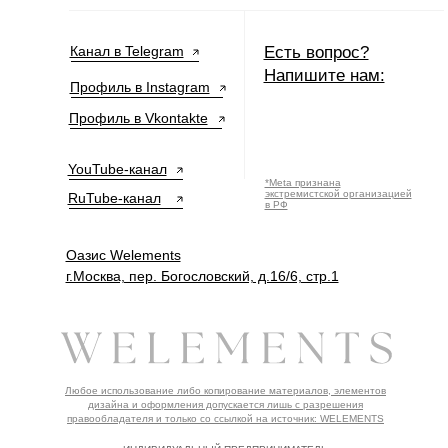
Канал в Telegram
Есть вопрос?
Напишите нам:
Профиль в Instagram
Профиль в Vkontakte
YouTube-канал
*Meta признана
экстремистской организацией
RuTube-канал
в РФ
Оазис Welements
г.Москва, пер. Богословский, д.16/6, стр.1
Любое использование либо копирование материалов, элементов
дизайна и оформления допускается лишь с разрешения
правообладателя и только со ссылкой на источник: WELEMENTS