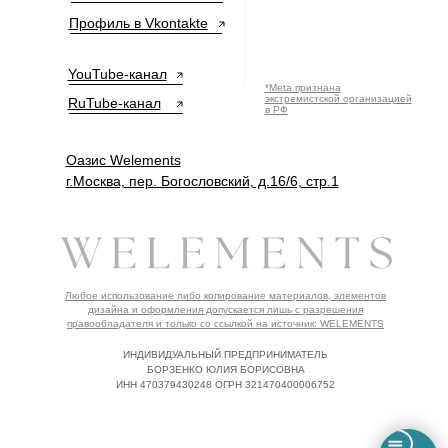
Профиль в Vkontakte
YouTube-канал
*Meta признана
экстремистской организацией
RuTube-канал
в РФ
Оазис Welements
г.Москва, пер. Богословский, д.16/6, стр.1
Любое использование либо копирование материалов, элементов
дизайна и оформления допускается лишь с разрешения
правообладателя и только со ссылкой на источник: WELEMENTS
ИНДИВИДУАЛЬНЫЙ ПРЕДПРИНИМАТЕЛЬ
БОРЗЕНКО ЮЛИЯ БОРИСОВНА
ИНН 470379430248 ОГРН 321470400006752