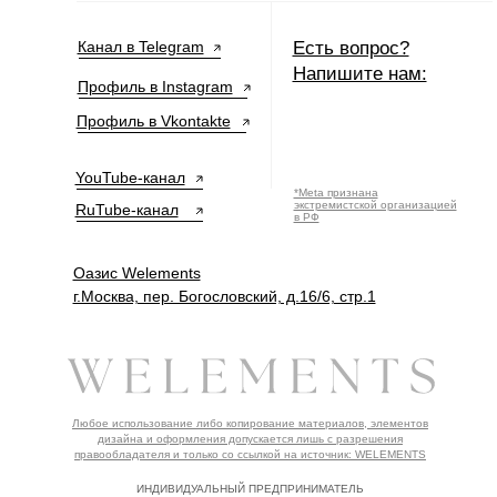
Канал в Telegram
Есть вопрос?
Напишите нам:
Профиль в Instagram
Профиль в Vkontakte
YouTube-канал
*Meta признана
экстремистской организацией
RuTube-канал
в РФ
Оазис Welements
г.Москва, пер. Богословский, д.16/6, стр.1
Любое использование либо копирование материалов, элементов
дизайна и оформления допускается лишь с разрешения
правообладателя и только со ссылкой на источник: WELEMENTS
ИНДИВИДУАЛЬНЫЙ ПРЕДПРИНИМАТЕЛЬ