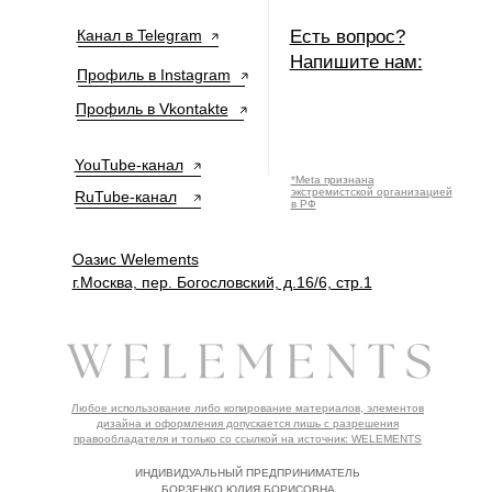
Канал в Telegram
Есть вопрос?
Напишите нам:
Профиль в Instagram
Профиль в Vkontakte
YouTube-канал
*Meta признана
экстремистской организацией
RuTube-канал
в РФ
Оазис Welements
г.Москва, пер. Богословский, д.16/6, стр.1
Любое использование либо копирование материалов, элементов
дизайна и оформления допускается лишь с разрешения
правообладателя и только со ссылкой на источник: WELEMENTS
ИНДИВИДУАЛЬНЫЙ ПРЕДПРИНИМАТЕЛЬ
БОРЗЕНКО ЮЛИЯ БОРИСОВНА