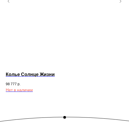
Колье Солнце Жизни
Ко
98 777
р.
117
Нет в наличии