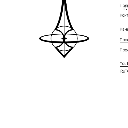
Пол
Пу
Кон
Кан
Про
Про
You
RuT