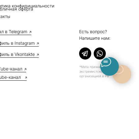
итика конфидициальности
бличная оферта
такты
ал в Telegram
Есть вопрос?
Напишите нам:
филь в Instagram
филь в Vkontakte
*Meta признана
Tube-канал
экстремистской
организацией в РФ
ube-канал