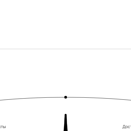
кты
Дос